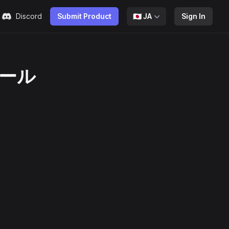
Discord
Submit Product
🇯🇵
JA
Sign In
ツール