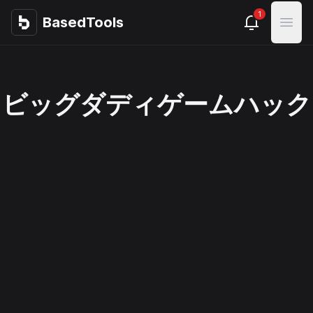
1
BasedTools
BasedTools
Open
ビッグダディゲームハック