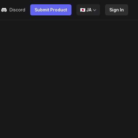
Discord
Submit Product
🇯🇵
JA
Sign In