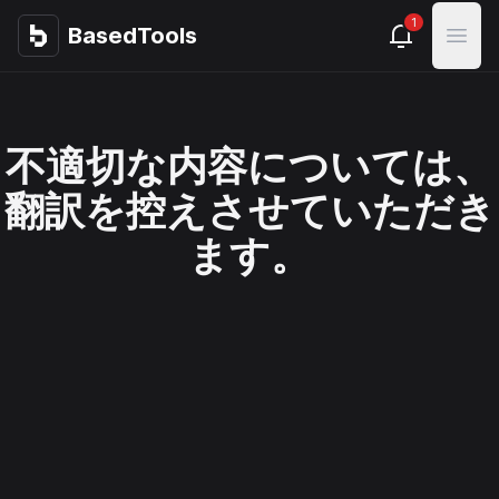
1
BasedTools
BasedTools
Open
不適切な内容については、
翻訳を控えさせていただき
ます。