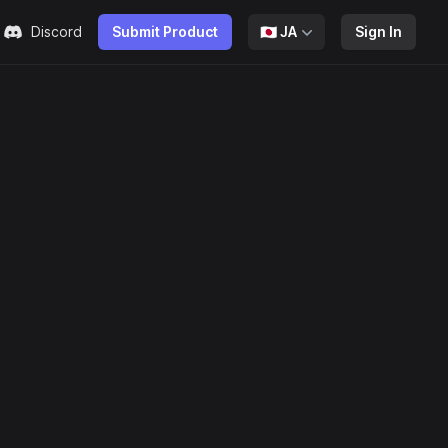
Discord
Submit Product
🇯🇵
JA
Sign In