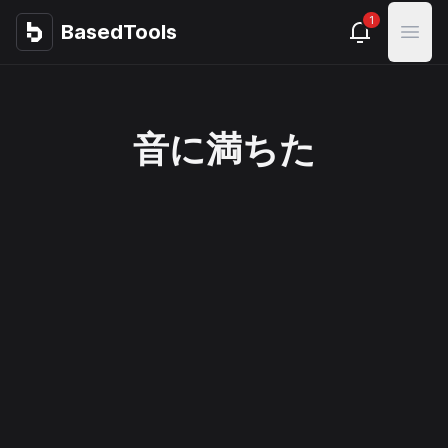
1
BasedTools
BasedTools
Open
音に満ちた